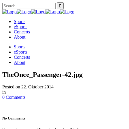
Sports
eSports
Concerts
About
Sports
eSports
Concerts
About
TheOnce_Passenger-42.jpg
Posted on
22. Oktober 2014
in
0 Comments
No Comments