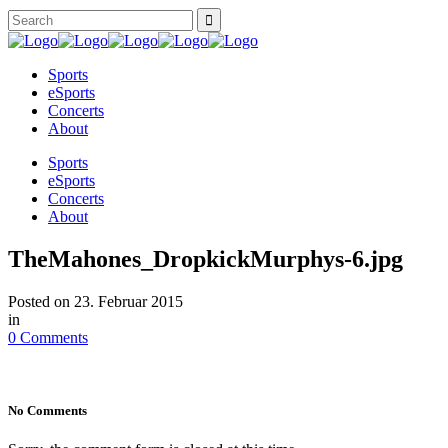
Sports
eSports
Concerts
About
Sports
eSports
Concerts
About
TheMahones_DropkickMurphys-6.jpg
Posted on
23. Februar 2015
in
0 Comments
No Comments