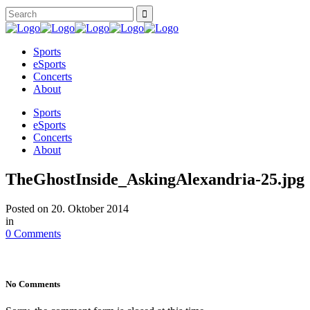
Sports
eSports
Concerts
About
Sports
eSports
Concerts
About
TheGhostInside_AskingAlexandria-25.jpg
Posted on
20. Oktober 2014
in
0 Comments
No Comments