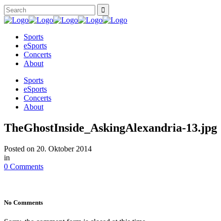
Sports
eSports
Concerts
About
Sports
eSports
Concerts
About
TheGhostInside_AskingAlexandria-13.jpg
Posted on
20. Oktober 2014
in
0 Comments
No Comments