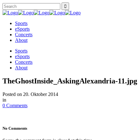
Sports
eSports
Concerts
About
Sports
eSports
Concerts
About
TheGhostInside_AskingAlexandria-11.jpg
Posted on
20. Oktober 2014
in
0 Comments
No Comments