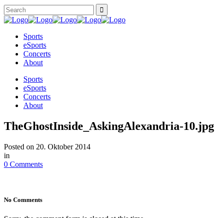
Sports
eSports
Concerts
About
Sports
eSports
Concerts
About
TheGhostInside_AskingAlexandria-10.jpg
Posted on
20. Oktober 2014
in
0 Comments
No Comments