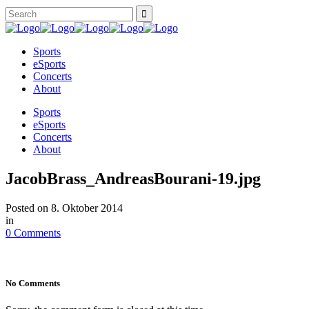
Sports
eSports
Concerts
About
Sports
eSports
Concerts
About
JacobBrass_AndreasBourani-19.jpg
Posted on
8. Oktober 2014
in
0 Comments
No Comments