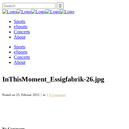
Sports
eSports
Concerts
About
Sports
eSports
Concerts
About
InThisMoment_Essigfabrik-26.jpg
Posted on
25. Februar 2015
in
0 Comments
No Comments