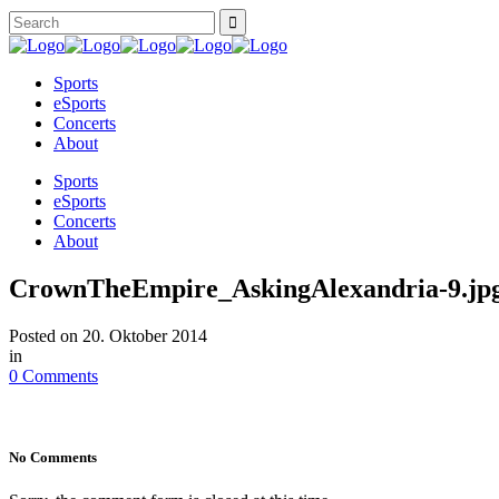
Sports
eSports
Concerts
About
Sports
eSports
Concerts
About
CrownTheEmpire_AskingAlexandria-9.jp
Posted on
20. Oktober 2014
in
0 Comments
No Comments