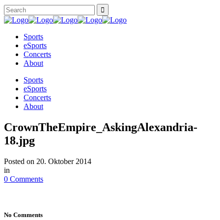
Sports
eSports
Concerts
About
Sports
eSports
Concerts
About
CrownTheEmpire_AskingAlexandria-
18.jpg
Posted on
20. Oktober 2014
in
0 Comments
No Comments