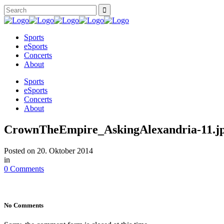
Sports
eSports
Concerts
About
Sports
eSports
Concerts
About
CrownTheEmpire_AskingAlexandria-11.j
Posted on
20. Oktober 2014
in
0 Comments
No Comments