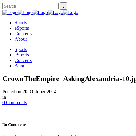
Sports
eSports
Concerts
About
Sports
eSports
Concerts
About
CrownTheEmpire_AskingAlexandria-10.j
Posted on
20. Oktober 2014
in
0 Comments
No Comments