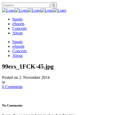
Sports
eSports
Concerts
About
Sports
eSports
Concerts
About
99ers_1FCK-45.jpg
Posted on
2. November 2014
in
0 Comments
No Comments