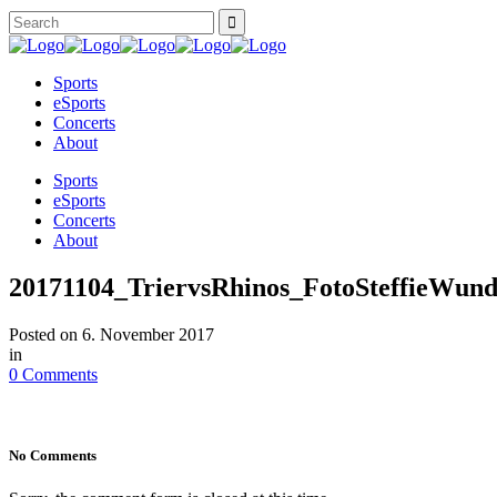
Sports
eSports
Concerts
About
Sports
eSports
Concerts
About
20171104_TriervsRhinos_FotoSteffieWund
Posted on
6. November 2017
in
0 Comments
No Comments