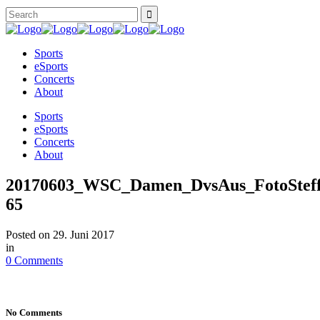
Sports
eSports
Concerts
About
Sports
eSports
Concerts
About
20170603_WSC_Damen_DvsAus_FotoSteff
65
Posted on
29. Juni 2017
in
0 Comments
No Comments