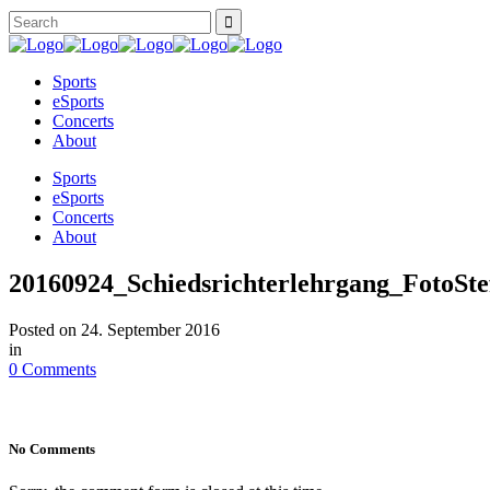
Sports
eSports
Concerts
About
Sports
eSports
Concerts
About
20160924_Schiedsrichterlehrgang_FotoSt
Posted on
24. September 2016
in
0 Comments
No Comments