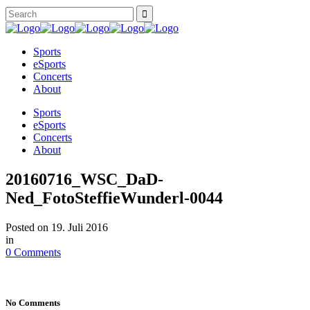
Sports
eSports
Concerts
About
Sports
eSports
Concerts
About
20160716_WSC_DaD-
Ned_FotoSteffieWunderl-0044
Posted on
19. Juli 2016
in
0 Comments
No Comments