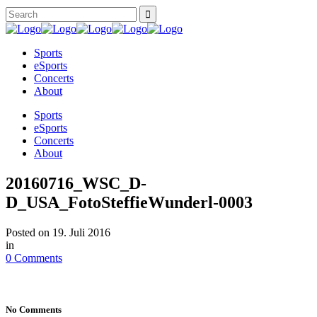
Sports
eSports
Concerts
About
Sports
eSports
Concerts
About
20160716_WSC_D-
D_USA_FotoSteffieWunderl-0003
Posted on
19. Juli 2016
in
0 Comments
No Comments