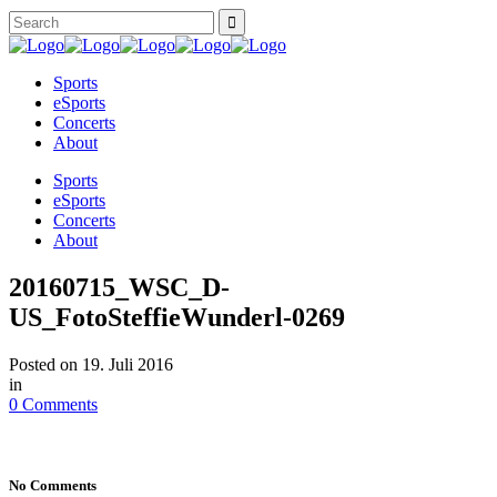
Sports
eSports
Concerts
About
Sports
eSports
Concerts
About
20160715_WSC_D-
US_FotoSteffieWunderl-0269
Posted on
19. Juli 2016
in
0 Comments
No Comments