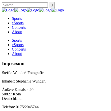
Sports
eSports
Concerts
About
Sports
eSports
Concerts
About
Impressum
Steffie Wunderl Fotografie
Inhaber: Stephanie Wunderl
Äußere Kanalstr. 20
50827 Köln
Deutschland
Telefon: 0175/2045744