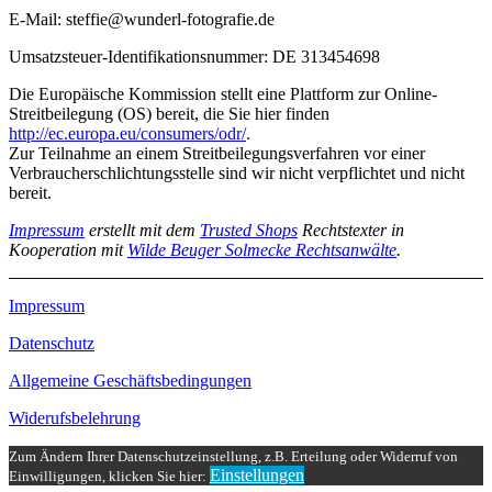
E-Mail: steffie@wunderl-fotografie.de
Umsatzsteuer-Identifikationsnummer: DE 313454698
Die Europäische Kommission stellt eine Plattform zur Online-
Streitbeilegung (OS) bereit, die Sie hier finden
http://ec.europa.eu/consumers/odr/
.
Zur Teilnahme an einem Streitbeilegungsverfahren vor einer
Verbraucherschlichtungsstelle sind wir nicht verpflichtet und nicht
bereit.
Impressum
erstellt mit dem
Trusted Shops
Rechtstexter in
Kooperation mit
Wilde Beuger Solmecke Rechtsanwälte
.
Impressum
Datenschutz
Allgemeine Geschäftsbedingungen
Widerufsbelehrung
Zum Ändern Ihrer Datenschutzeinstellung, z.B. Erteilung oder Widerruf von
Einstellungen
Einwilligungen, klicken Sie hier: